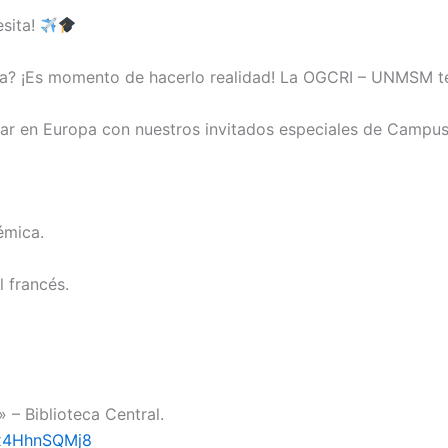
esita!
a? ¡Es momento de hacerlo realidad! La OGCRI – UNMSM te 
r en Europa con nuestros invitados especiales de Campus
émica.
l francés.
 – Biblioteca Central.
Vx4HhnSQMj8