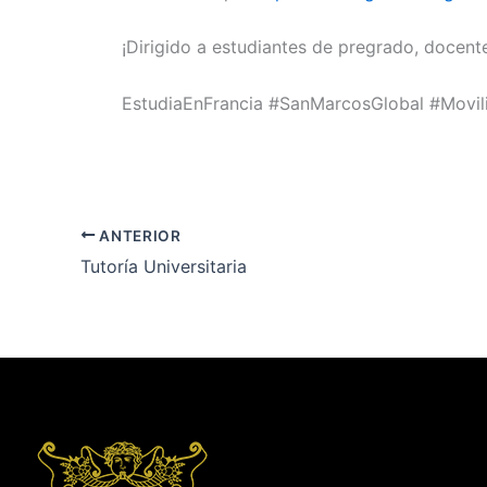
¡Dirigido a estudiantes de pregrado, docent
EstudiaEnFrancia #SanMarcosGlobal #Mov
ANTERIOR
Tutoría Universitaria