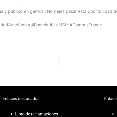
es y público en general! No dejes pasar esta oportunidad d
ilidadAcadémica #Francia #UNMSM #CampusFrance
Enlaces destacados
Enlace
Libro de reclamaciones