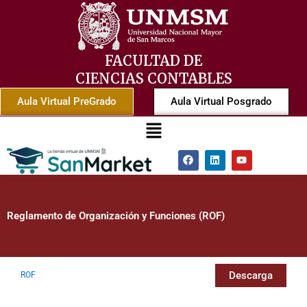
Ir
al
contenido
FACULTAD DE
CIENCIAS CONTABLES
Aula Virtual PreGrado
Aula Virtual Posgrado
Menú
F
L
Y
a
i
o
c
n
u
e
k
t
b
e
u
o
d
b
Reglamento de Organización y Funciones (ROF)
o
i
e
k
n
Descarga
ROF