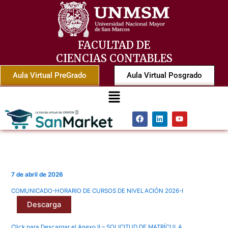
Ir
al
contenido
FACULTAD DE
CIENCIAS CONTABLES
Aula Virtual PreGrado
Aula Virtual Posgrado
Menú
F
L
Y
a
i
o
c
n
u
e
k
t
b
e
u
o
d
b
o
i
e
k
n
7 de abril de 2026
COMUNICADO-HORARIO DE CURSOS DE NIVELACIÓN 2026-I
Descarga
Click para Descargar el Anexo II – SOLICITUD DE MATRÍCULA