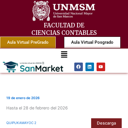
Ir
al
contenido
FACULTAD DE
CIENCIAS CONTABLES
Aula Virtual PreGrado
Aula Virtual Posgrado
Menú
F
L
Y
a
i
o
c
n
u
e
k
t
b
e
u
o
d
b
o
i
e
k
n
19 de enero de 2026
Hasta el 28 de febrero del 2026
Descarga
QUIPUKAMAYOC 2