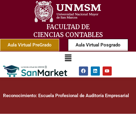
Ir
al
contenido
FACULTAD DE
CIENCIAS CONTABLES
Aula Virtual PreGrado
Aula Virtual Posgrado
Menú
F
L
Y
a
i
o
c
n
u
e
k
t
b
e
u
o
d
b
Reconocimiento: Escuela Profesional de Auditoría Empresarial
o
i
e
k
n