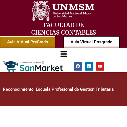
Ir
al
contenido
FACULTAD DE
CIENCIAS CONTABLES
Aula Virtual PreGrado
Aula Virtual Posgrado
Menú
F
L
Y
a
i
o
c
n
u
e
k
t
b
e
u
o
d
b
Reconocimiento: Escuela Profesional de Gestión Tributaria
o
i
e
k
n